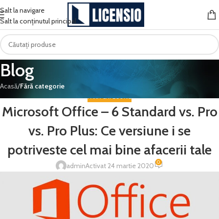
Salt la navigare
Salt la conținutul principal
Blog
Acasă
/
Fără categorie
FĂRĂ CATEGORIE
Microsoft Office – 6 Standard vs. Pro
vs. Pro Plus: Ce versiune i se
potriveste cel mai bine afacerii tale
0
admin
Activat 24 martie 2020