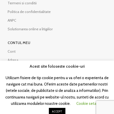
Termeni si conditii
Politica de confidentialitate
ANPC
Solutionarea online a litigiilor
CONTUL MEU
Cont
Adresa
Acest site foloseste cookie-uri
Detalii cont
Comenzi
Utilizam fisiere de tip cookie pentru a va oferi o experienta de
navigare cat mai buna. Oferim aceste date partenerilor nostri
Contact
(retele sociale, de publicitate si de analiza a informatiilor). Prin
continuarea navigarii pe website-ul nostru, sunteti de acord cu
utilizarea modulelor noastre cookie.
Cookie setari
© 2025 Licensio.ro. Toate drepturile rezervate.
ACCEPT