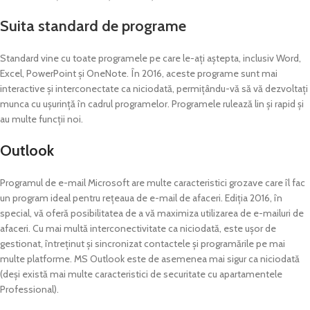
Suita standard de programe
Standard vine cu toate programele pe care le-ați aștepta, inclusiv Word,
Excel, PowerPoint și OneNote. În 2016, aceste programe sunt mai
interactive și interconectate ca niciodată, permițându-vă să vă dezvoltați
munca cu ușurință în cadrul programelor. Programele rulează lin și rapid și
au multe funcții noi.
Outlook
Programul de e-mail Microsoft are multe caracteristici grozave care îl fac
un program ideal pentru rețeaua de e-mail de afaceri. Ediția 2016, în
special, vă oferă posibilitatea de a vă maximiza utilizarea de e-mailuri de
afaceri. Cu mai multă interconectivitate ca niciodată, este ușor de
gestionat, întreținut și sincronizat contactele și programările pe mai
multe platforme. MS Outlook este de asemenea mai sigur ca niciodată
(deși există mai multe caracteristici de securitate cu apartamentele
Professional).