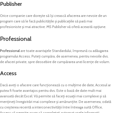
Publisher
Orice companie care dorește să își crească afacerea are nevoie de un
program care să le facă publicitățile și publicațiile să pară mai
profesioniste și mai atractive. MS Publisher vă oferă această opțiune.
Professional
Professional
are toate avantajele Standardului, împreună cu adăugarea
programului Access. Puteți cumpăra, de asemenea, pentru nevoile dvs.
de afaceri private, spre deosebire de cumpărarea unei licențe de volum.
Access
Dacă aveți o afacere care funcționează cu o mulțime de date, Accesul ar
putea fi foarte avantajos pentru dvs. Este o bază de date mult mai
avansată decât Excel. Vă permite să faceți ecuații mai complexe și să
mențineți înregistrări mai complexe și amănunțite. De asemenea, odată
cu creșterea recentă a interconectivității între întreaga suită Office,
Access vă permite acum să completați automat unele informații